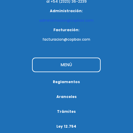
al +54 (2323) 36-2239
Administración:
administracion@copbav.com
Facturación:
facturacion@copbav.com
MENÚ
Reglamentos
Aranceles
Trámites
Ley 12.754