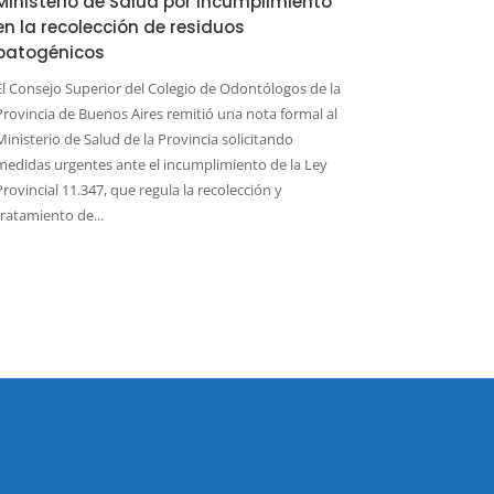
Ministerio de Salud por incumplimiento
en la recolección de residuos
patogénicos
El Consejo Superior del Colegio de Odontólogos de la
Provincia de Buenos Aires remitió una nota formal al
Ministerio de Salud de la Provincia solicitando
medidas urgentes ante el incumplimiento de la Ley
Provincial 11.347, que regula la recolección y
tratamiento de...