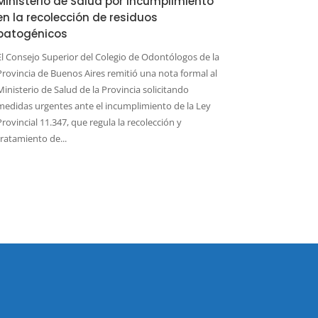
Ministerio de Salud por incumplimiento
en la recolección de residuos
patogénicos
El Consejo Superior del Colegio de Odontólogos de la
Provincia de Buenos Aires remitió una nota formal al
Ministerio de Salud de la Provincia solicitando
medidas urgentes ante el incumplimiento de la Ley
Provincial 11.347, que regula la recolección y
tratamiento de...